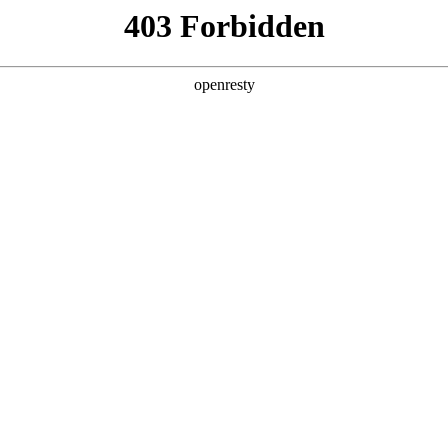
首页
核心技术
产品中心
TurMa
无线远程液位采集终
TBO-N1710
TBO-N1710无线远程液位采集终端是一
表，主要应用于监测水箱、水池液位的实时
息、告警信息等数据通过无线网络实时发送