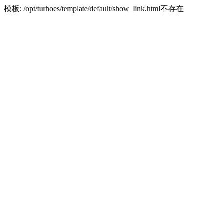
模板: /opt/turboes/template/default/show_link.html不存在