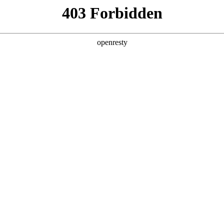
首页
核心技术
产品中心
TurMa
UWB网关
WTU-212
可查看 UWB 信标电池电量及其它运行信息
可采用 TypeC 和 RJ45 接口；支持星型组网